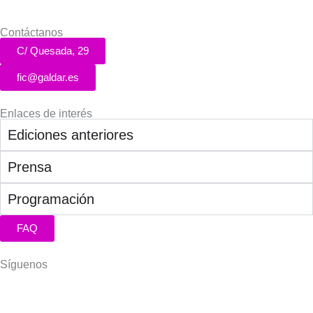
Contáctanos
C/ Quesada, 29
fic@galdar.es
Enlaces de interés
Ediciones anteriores
Prensa
Programación
FAQ
Síguenos
Facebook-
Instagram
Icon-
You