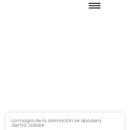
Ir
al
contenido
La magia de la animación se apodera
del FIC Gáldar