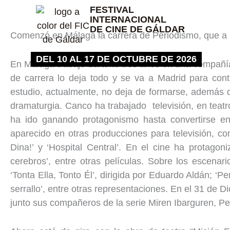
Ir
FESTIVAL
INTERNACIONAL
al
DE CINE DE GÁLDAR
contenido
Comenzó en Málaga la carrera de Periodismo, que a 
DEL 10 AL 17 DE OCTUBRE DE 2026
En Málaga trabajó durante tres años en una compañía
de carrera lo deja todo y se va a Madrid para cont
estudio, actualmente, no deja de formarse, además de
dramaturgia. Canco ha trabajado televisión, en teatr
ha ido ganando protagonismo hasta convertirse e
aparecido en otras producciones para televisión, com
Dina!’ y ‘Hospital Central’. En el cine ha protago
cerebros’, entre otras películas. Sobre los escena
‘Tonta Ella, Tonto Él’, dirigida por Eduardo Aldán; ‘Per
serrallo’, entre otras representaciones. En el 31 de
junto sus compañeros de la serie Miren Ibarguren, P