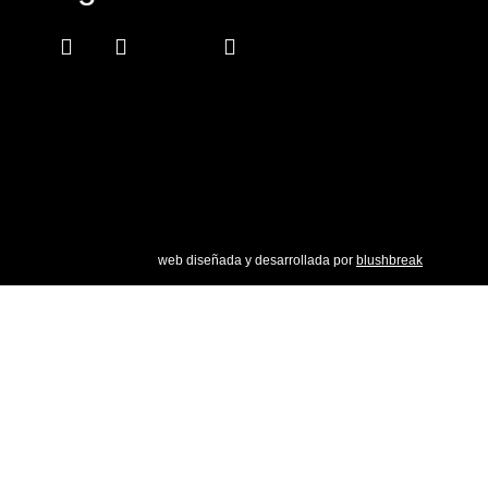
Facebook-
Instagram
Icon-
Youtube
f
x
web diseñada y desarrollada por
blushbreak