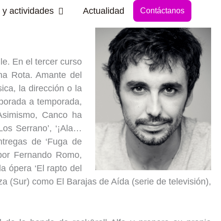
Abrir Secciones y actividades
 y actividades
Actualidad
Contáctanos
e. En el tercer curso
ina Rota. Amante del
ca, la dirección o la
emporada a temporada,
 Asimismo, Canco ha
‘Los Serrano’, ‘¡Ala…
entregas de ‘Fuga de
a por Fernando Romo,
la ópera ‘El rapto del
 (Sur) como El Barajas de Aída (serie de televisión),