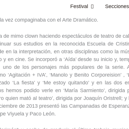
Abrir Festival
Festival
Secciones
la vez compaginaba con el Arte Dramático.
 de mimo clown haciendo espectáculos de teatro de call
inuar sus estudios en la reconocida Escuela de Crist
 en la interpretación, en otras disciplinas como la músi
o y en cine. Se incorporó a ‘Aída’ desde su inicio y, t
n uno de los personajes más populares de la serie.
o ‘Agitación + IVA’, ‘Manolo y Benito Corporeision’ , 
nizado ‘La fiesta’ y ‘Me estoy quitando’ y en las dos 
rios hemos podido verle en ‘María Sarmiento’, dirigid
o quien mató al teatro’, dirigida por Joaquín Oristrell; y 
 Diciembre de 2013 presentó las Campanadas de Esperanza
epe Viyuela y Paco León.