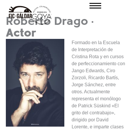
Ir
al
·
Roberto Drago
contenido
Actor
Formado en la Escuela
de Interpretación de
Cristina Rota y en cursos
de perfeccionamiento con
Jango Edwards, Ciro
Zorzoli, Ricardo Bartís,
Jorge Sánchez, entre
otros. Actualmente
representa el monólogo
de Patrick Süskind «El
grito del contrabajo»,
dirigido por David
Lorente, e imparte clases