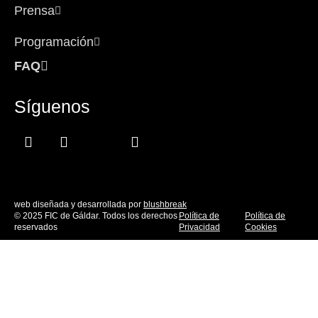
Prensa
Programación
FAQ
Síguenos
Facebook-
Instagram
Icon-
Youtube
f
x
web diseñada y desarrollada por
blushbreak
© 2025 FIC de Gáldar. Todos los derechos
Política de
Política de
reservados
Privacidad
Cookies
EL FESTIVAL
DEL 10 AL 17 DE OCTUBRE DE 2026