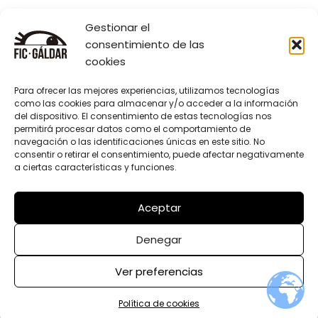
Gestionar el
Enlaces de interés
consentimiento de las
cookies
Ediciones anteriores
Para ofrecer las mejores experiencias, utilizamos tecnologías
Prensa
como las cookies para almacenar y/o acceder a la información
del dispositivo. El consentimiento de estas tecnologías nos
Programación
permitirá procesar datos como el comportamiento de
navegación o las identificaciones únicas en este sitio. No
FAQ
consentir o retirar el consentimiento, puede afectar negativamente
a ciertas características y funciones.
Síguenos
Aceptar
Facebook-
Instagram
Icon-
Youtube
f
x
Denegar
Ver preferencias
web diseñada y desarrollada por
blushbreak
© 2025 FIC de Gáldar. Todos los
Política de
Política de
Política de cookies
derechos reservados
Privacidad
Cookies