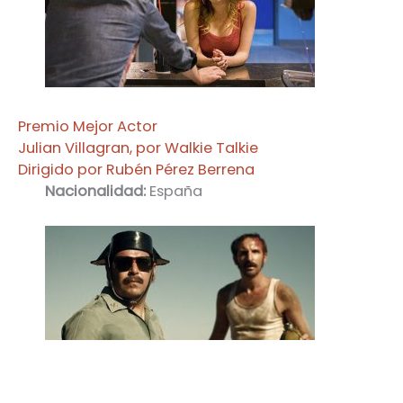
Premio Mejor Actor
Julian
Villagran
, por
Walkie
Talkie
Dirigido por Rubén Pérez
Berrena
Nacionalidad:
España