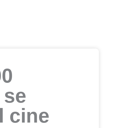
00
 se
l cine