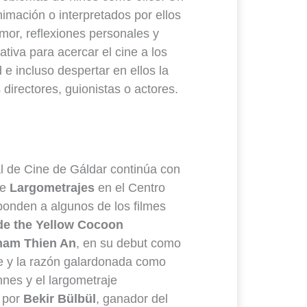
nimación o interpretados por ellos
or, reflexiones personales y
tiva para acercar el cine a los
e incluso despertar en ellos la
directores, guionistas o actores.
nal de Cine de Gáldar continúa con
de
Largometrajes
en el Centro
ponden a algunos de los filmes
de the Yellow Cocoon
ham Thien An
, en su debut como
a fe y la razón galardonada como
nes y el largometraje
o por
Bekir Bülbül
, ganador del