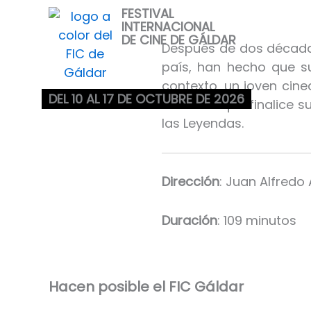
Ir
FESTIVAL
INTERNACIONAL
al
DE CINE DE GÁLDAR
contenido
Después de dos décadas 
país, han hecho que s
contexto, un joven cin
DEL 10 AL 17 DE OCTUBRE DE 2026
Antes de que finalice s
las Leyendas.
Dirección
: Juan Alfredo 
Duración
: 109 minutos
Hacen posible el FIC Gáldar