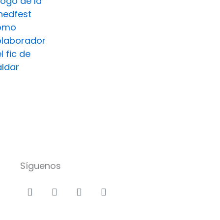
Síguenos
Facebook-
Instagram
Icon-
Youtube
f
x