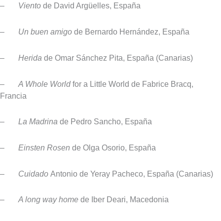
–
Viento
de David Argüelles, España
–
Un buen amigo
de Bernardo Hernández, España
–
Herida
de Omar Sánchez Pita, España (Canarias)
–
A Whole World
for a Little World
de Fabrice Bracq,
Francia
–
La Madrina
de Pedro Sancho, España
–
Einsten Rosen
de Olga Osorio, España
–
Cuidado
Antonio de Yeray Pacheco, España (Canarias)
–
A long way home
de Iber Deari, Macedonia