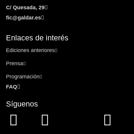
C/ Quesada, 29
fic@galdar.es
Enlaces de interés
Ediciones anteriores
Prensa
Programación
FAQ
Síguenos
Facebook-
Instagram
Icon-
You