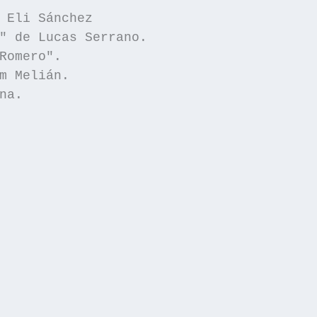
 Eli Sánchez

" de Lucas Serrano.

Romero".

m Melián.

a.
