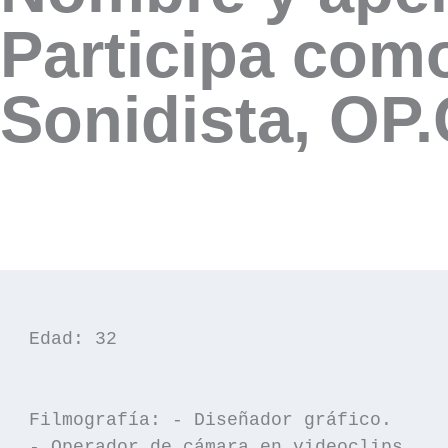
Participa como
Sonidista, OP
Edad: 32

Filmografía: - Diseñador gráfico.

- Operador de cámara en videoclips.
