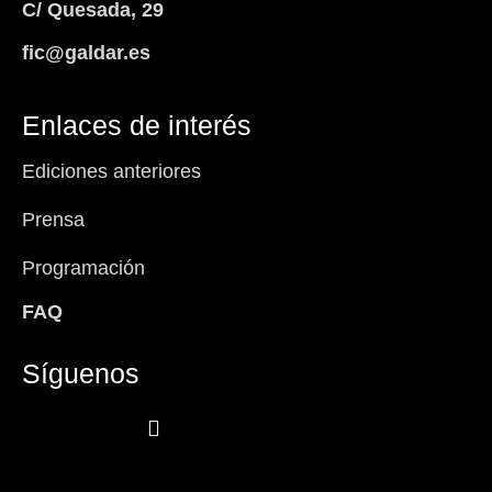
C/ Quesada, 29
fic@galdar.es
Enlaces de interés
Ediciones anteriores
Prensa
Programación
FAQ
Síguenos
Facebook-
Instagram
Icon-
Youtube
f
x