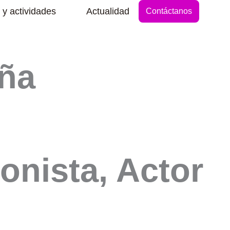
Abrir Secciones y actividades
 y actividades
Actualidad
Contáctanos
eña
onista, Actor