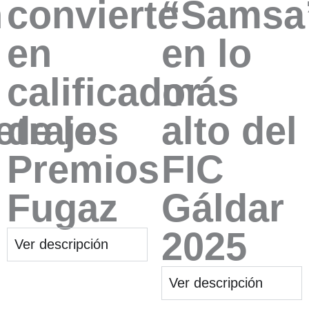
n
convierte
“Samsa
en
en lo
calificador
más
traje
de los
alto del
Premios
FIC
Fugaz
Gáldar
2025
Ver descripción
Ver descripción