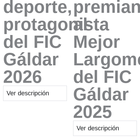
deporte,
premia
protagonista
al
del FIC
Mejor
Gáldar
Largome
2026
del FIC
Gáldar
Ver descripción
2025
Ver descripción