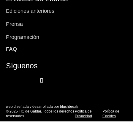
Ediciones anteriores
Prensa
Programación
FAQ
Síguenos
Facebook-
Instagram
Icon-
Youtube
f
x
web diseñada y desarrollada por
blushbreak
© 2025 FIC de Gáldar. Todos los derechos
Política de
Política de
reservados
Privacidad
Cookies