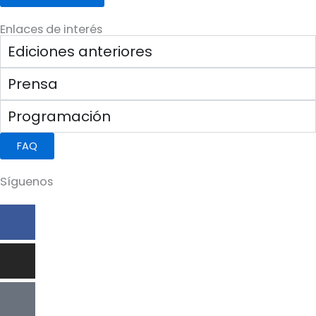
Enlaces de interés
Ediciones anteriores
Prensa
Programación
FAQ
Síguenos
Facebook-
Instagram
Icon-
Youtube
f
x