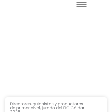
Ir
al
contenido
Directores, guionistas y productores
de primer nivel, jurado del FIC Gáldar
2025