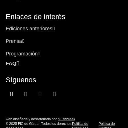
Enlaces de interés
Ediciones anteriores
Prensa
Programación
FAQ
Síguenos
Facebook-
Instagram
Icon-
Youtube
f
x
web diseñada y desarrollada por
blushbreak
© 2025 FIC de Gáldar. Todos los derechos
Política de
Política de