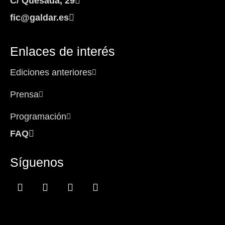
C/ Quesada, 29
fic@galdar.es
Enlaces de interés
Ediciones anteriores
Prensa
Programación
FAQ
Síguenos
Facebook-
Instagram
Icon-
Youtube
f
x