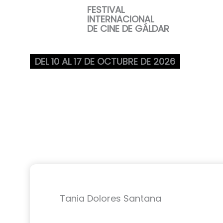
Ir
FESTIVAL
INTERNACIONAL
al
DE CINE DE GÁLDAR
contenido
DEL 10 AL 17 DE OCTUBRE DE 2026
Tania Dolores Santana