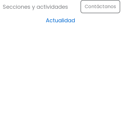
Festival
Abrir Secciones y actividad
Secciones y actividades
Contáctanos
Actualidad