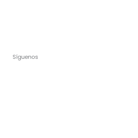
Síguenos
Facebook-
Instagram
Icon-
Youtu
f
x