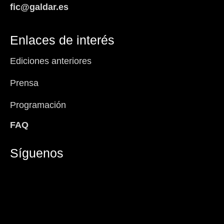
fic@galdar.es
Enlaces de interés
Ediciones anteriores
Prensa
Programación
FAQ
Síguenos
Facebook-
Instagram
Icon-
You
f
x