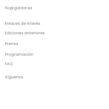
fic@galdar.es
Enlaces de interés
Ediciones anteriores
Prensa
Programación
FAQ
Síguenos
Facebook-
Instagram
Icon-
Youtube
f
x