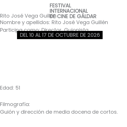
Ir
FESTIVAL
INTERNACIONAL
al
Rito José Vega Guillén
DE CINE DE GÁLDAR
contenido
Nombre y apellidos: Rito José Vega Guillén
Participa como: Director, Guionista
DEL 10 AL 17 DE OCTUBRE DE 2026
Edad: 51
Filmografía:
Guión y dirección de media docena de cortos.