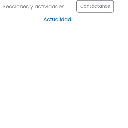
Festival
Abrir Secciones y actividad
Secciones y actividades
Contáctanos
Actualidad