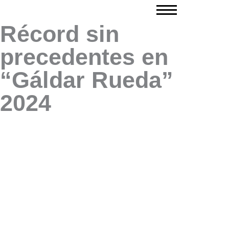
Ir
al
Récord sin
contenido
precedentes en
“Gáldar Rueda”
2024