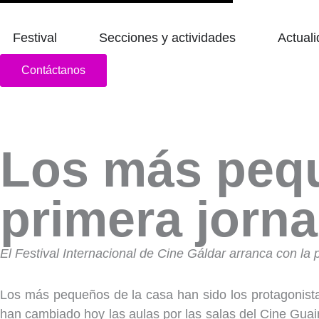
Abrir Festival
Abrir Secciones
Festival
Secciones y actividades
Actual
Contáctanos
Los más pequ
primera jorn
El Festival Internacional de Cine Gáldar arranca con la pr
Los más pequeños de la casa han sido los protagonistas
han cambiado hoy las aulas por las salas del Cine Guair