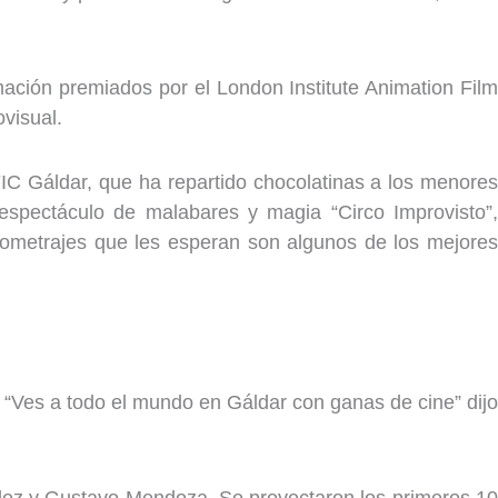
ción premiados por el London Institute Animation Film
visual.
 FIC Gáldar, que ha repartido chocolatinas a los menores
 espectáculo de malabares y magia “Circo Improvisto”,
ortometrajes que les esperan son algunos de los mejores
a. “Ves a todo el mundo en Gáldar con ganas de cine” dijo
zález y Gustavo Mendoza. Se proyectaron los primeros 10