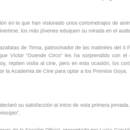
n en la que han visionado unos cortometrajes de anima
ertirse, los más jóvenes eduquen su mirada en el audio
s azafatas de Tirma, patrocinador de las matinées del II
 que Víctor “Duende Circo” les ha sorprendido con el
y, repiten visita al cine, pero en esta ocasión, los c
or la Academia de Cine para optar a los Premios Goya.
 declaró su satisfacción al inicio de esta primera jornad
rincipio”.
 pases de la Sección Oficial, presentado por Lucía Gon