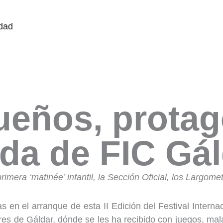
 y actividades
idad
eños, protago
ada de FIC Gá
imera ‘matinée’ infantil, la Sección Oficial, los Largomet
 en el arranque de esta II Edición del Festival Interna
es de Gáldar, dónde se les ha recibido con juegos, mala