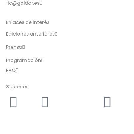
fic@galdar.es
Enlaces de interés
Ediciones anteriores
Prensa
Programación
FAQ
Síguenos
Facebook-
Instagram
Icon-
You
f
x
web diseñada y desarrollada por
blushbreak