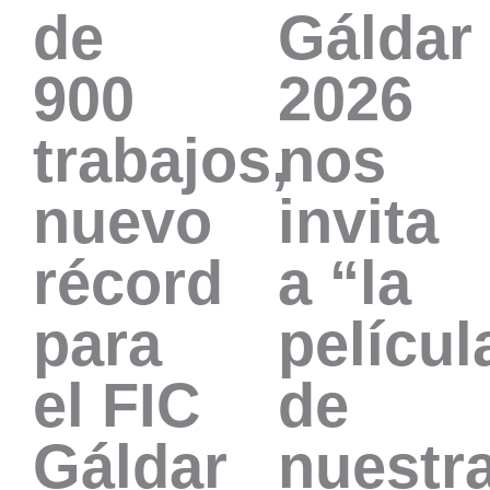
de
Gáldar
900
2026
trabajos,
nos
nuevo
invita
récord
a “la
para
películ
el FIC
de
Gáldar
nuestr