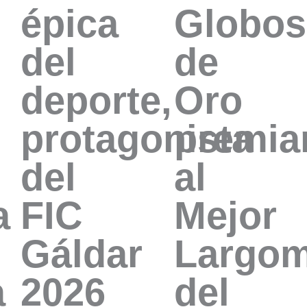
épica
Globos
del
de
deporte,
Oro
protagonista
premia
del
al
a
FIC
Mejor
Gáldar
Largom
a
2026
del