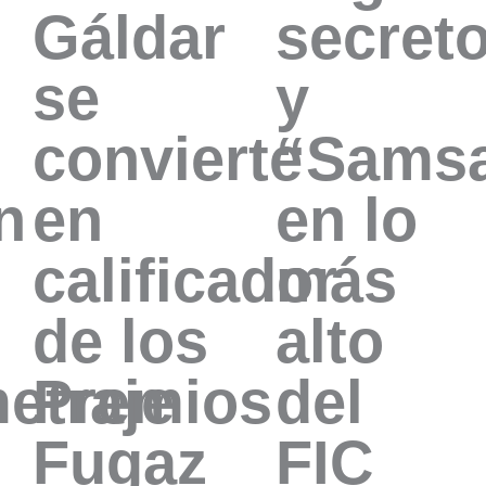
Gáldar
secret
se
y
convierte
“Sams
n
en
en lo
calificador
más
de los
alto
etraje
Premios
del
Fugaz
FIC