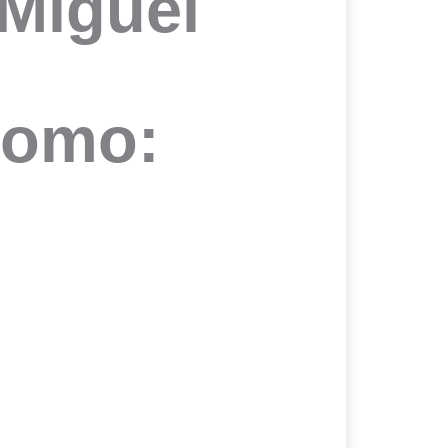
 Miguel
como: