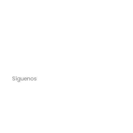
Síguenos
Facebook-
Instagram
Icon-
Youtu
f
x