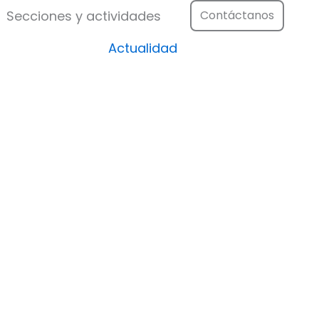
Festival
Abrir Secciones y actividad
Secciones y actividades
Contáctanos
Actualidad