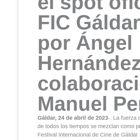
el spot ofi
FIC Gáldar
por Ángel
Hernández
colaborac
Manuel Pe
Gáldar, 24 de abril de 2023
-. La fuerza 
de todos los tiempos se mezclan como pro
Festival Internacional de Cine de Gálda