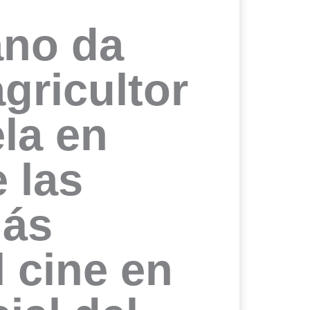
no da
agricultor
la en
 las
más
l cine en