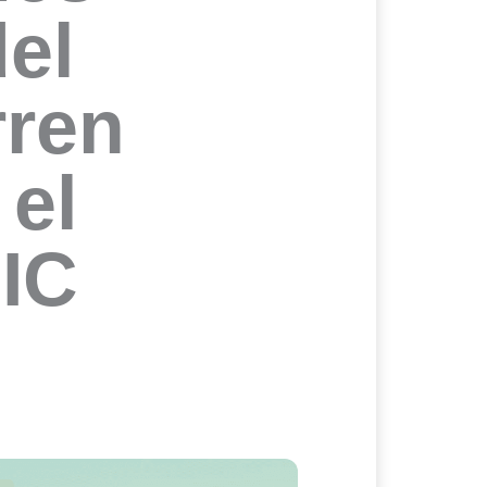
del
rren
 el
FIC