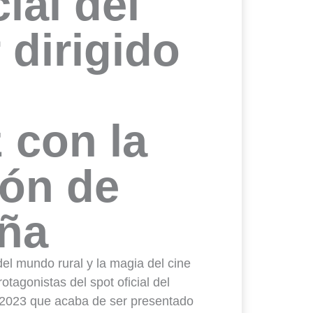
cial del
 dirigido
 con la
ión de
ña
del mundo rural y la magia del cine
tagonistas del spot oficial del
r 2023 que acaba de ser presentado