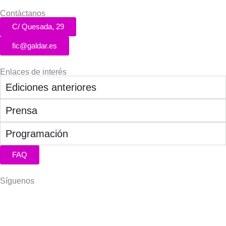
Contáctanos
C/ Quesada, 29
fic@galdar.es
Enlaces de interés
Ediciones anteriores
Prensa
Programación
FAQ
Síguenos
Facebook-
Instagram
Icon-
You