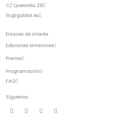
C/ Quesada, 29
fic@galdar.es
Enlaces de interés
Ediciones anteriores
Prensa
Programación
FAQ
Síguenos
Facebook-
Instagram
Icon-
Youtube
f
x