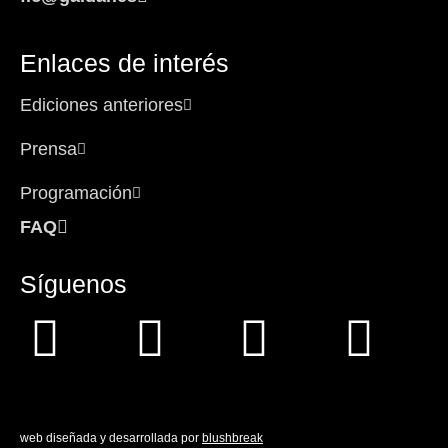
Enlaces de interés
Ediciones anteriores
Prensa
Programación
FAQ
Síguenos
Facebook-
Instagram
Icon-
You
f
x
web diseñada y desarrollada por
blushbreak