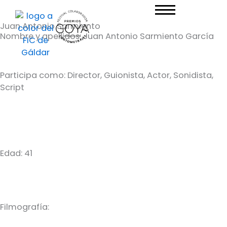
Ir
al
Juan Antonio Sarmiento
contenido
Nombre y apellidos: Juan Antonio Sarmiento García
Participa como: Director, Guionista, Actor, Sonidista,
Script
Edad: 41
Filmografía: