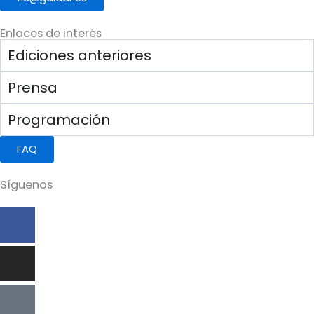
Enlaces de interés
Ediciones anteriores
Prensa
Programación
FAQ
Síguenos
Facebook-
Instagram
Icon-
Youtube
f
x