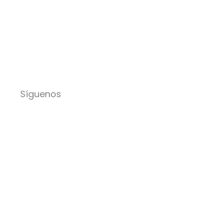
Síguenos
Facebook-
Instagram
Icon-
Youtube
f
x