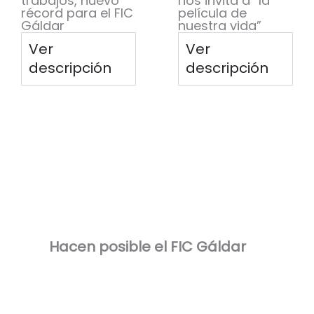
trabajos, nuevo
nos invita a “la
récord para el FIC
película de
Gáldar
nuestra vida”
Ver
Ver
descripción
descripción
Hacen posible el FIC Gáldar