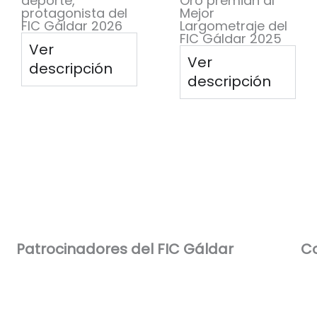
deporte,
Oro premian al
protagonista del
Mejor
FIC Gáldar 2026
Largometraje del
FIC Gáldar 2025
Ver
Ver
descripción
descripción
Patrocinadores del FIC Gáldar​
Co