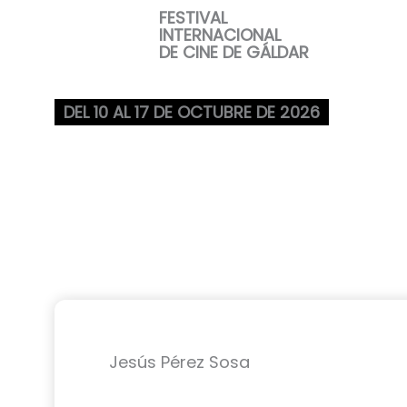
Ir
FESTIVAL
INTERNACIONAL
al
DE CINE DE GÁLDAR
contenido
DEL 10 AL 17 DE OCTUBRE DE 2026
Jesús Pérez Sosa