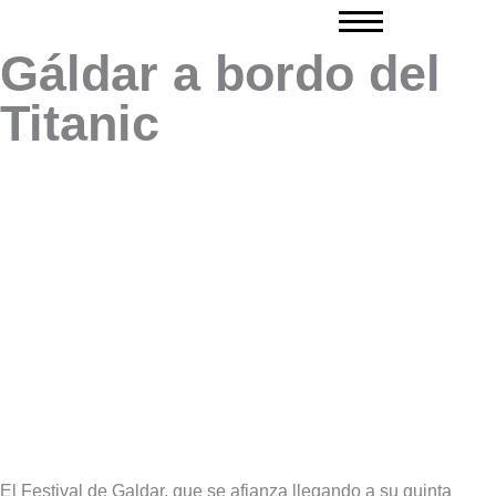
Ir
al
Gáldar a bordo del
contenido
Titanic
El Festival de Galdar, que se afianza llegando a su quinta