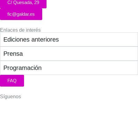
C/ Quesada, 29
fic@galdar.es
Enlaces de interés
Ediciones anteriores
Prensa
Programación
FAQ
Síguenos
Facebook-
Instagram
Icon-
You
f
x
© 2025 FIC de Gáldar. Todos los derechos reservados