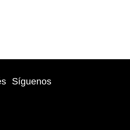
és
Síguenos
Facebook-
Instagram
Icon-
Youtube
f
x