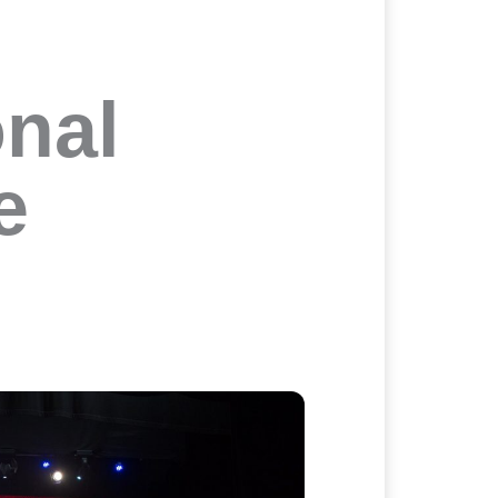
onal
e