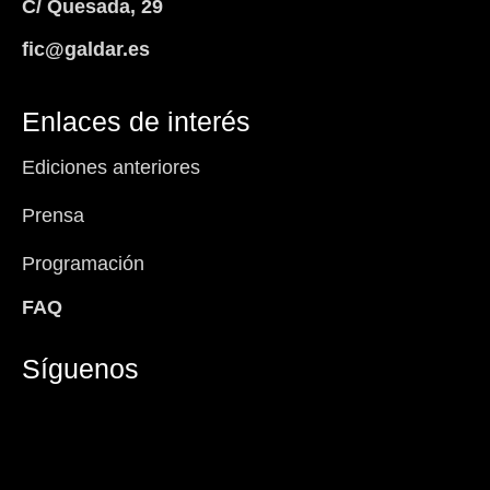
C/ Quesada, 29
fic@galdar.es
Enlaces de interés
Ediciones anteriores
Prensa
Programación
FAQ
Síguenos
Facebook-
Instagram
Icon-
Youtube
f
x