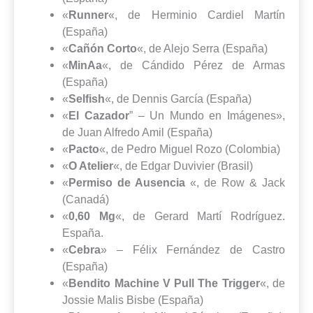
«
Runner
«, de Herminio Cardiel Martín
(España)
«
Cañón Corto
«, de Alejo Serra (España)
«
MinAa
«, de Cándido Pérez de Armas
(España)
«
Selfish
«, de Dennis García (España)
«
El Cazador
” – Un Mundo en Imágenes»,
de Juan Alfredo Amil (España)
«
Pacto
«, de Pedro Miguel Rozo (Colombia)
«
O Atelier
«, de Edgar Duvivier (Brasil)
«
Permiso de Ausencia
«, de Row & Jack
(Canadá)
«
0,60 Mg
«, de Gerard Martí Rodríguez.
España.
«
Cebra
» – Félix Fernández de Castro
(España)
«
Bendito Machine V Pull The Trigger
«, de
Jossie Malis Bisbe (España)