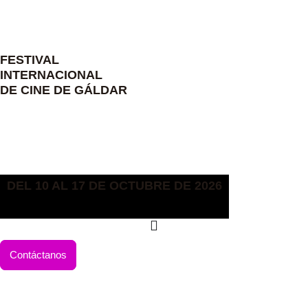
Ir
al
contenido
FESTIVAL
INTERNACIONAL
DE CINE DE GÁLDAR
DEL 10 AL 17 DE OCTUBRE DE 2026
Contáctanos