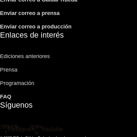
Enviar correo a prensa
Enviar correo a producción
Enlaces de interés
Ediciones anteriores
Prensa
Programación
FAQ
Síguenos
cebook-
Icon-
Instagram
Youtube
f
x