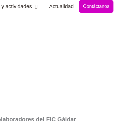
Abrir Secciones y actividades
 y actividades
Actualidad
Contáctanos
laboradores del FIC Gáldar