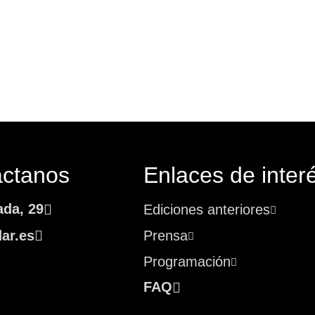
áctanos
Enlaces de inter
ada, 29
Ediciones anteriores
ar.es
Prensa
Programación
FAQ