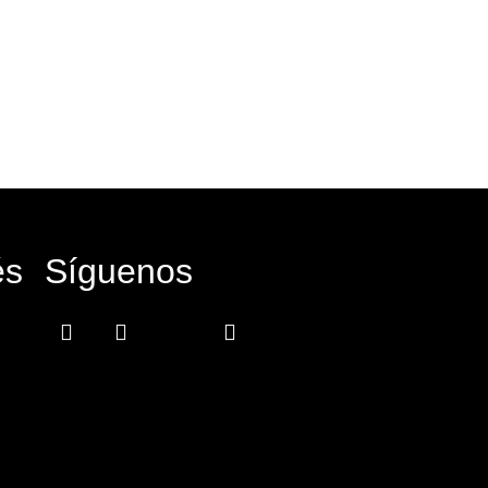
és
Síguenos
Facebook-
Instagram
Icon-
Youtube
f
x