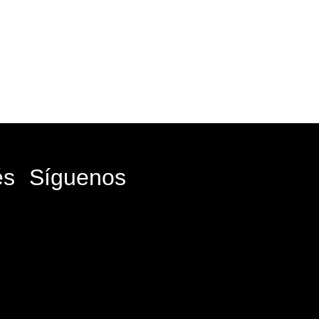
és
Síguenos
Facebook-
Instagram
Icon-
Youtub
f
x