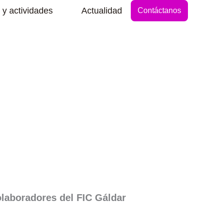
Abrir Secciones y actividades
 y actividades
Actualidad
Contáctanos
laboradores del FIC Gáldar