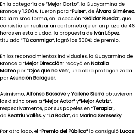
En la categoría de “
Mejor Corto
”, la Guayarmina de
Bronce y 1.200€ fueron para “
Pulse
”, de
Álvaro Giménez
.
De la misma forma, en la sección “
Gáldar Rueda
”, que
consistía en realizar un cortometraje en un plazo de 48
horas en esta ciudad, la propuesta de
Iván López
,
titulada “
Tú conmigo
“, logró los 500€ de premio.
En los reconocimientos individuales, la Guayarmina de
Bronce a “
Mejor Dirección
” recayó en
Natalia
Mateo
por “
Ojos que no ven
”, una obra protagonizada
por
Asunción Balaguer
.
Asimismo,
Alfonso Bassave
y
Yailene Sierra
obtuvieron
las distinciones a “
Mejor Actor”
y
“Mejor Actriz
”,
respectivamente, por sus papeles en “
Terapia
”,
de
Beatriu Vallès
, y “
La Boda
”, de
Marina Seresesky
.
Por otro lado, el “
Premio del Público”
lo consiguió
Lucas