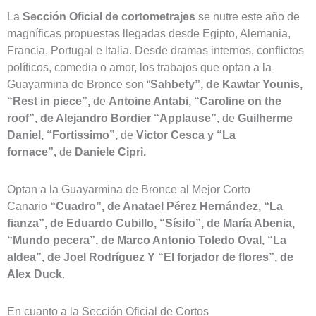
La
Sección Oficial de cortometrajes
se nutre este año de
magníficas propuestas llegadas desde Egipto, Alemania,
Francia, Portugal e Italia. Desde dramas internos, conflictos
políticos, comedia o amor, los trabajos que optan a la
Guayarmina de Bronce son “
Sahbety”, de Kawtar Younis,
“Rest in piece”,
de
Antoine Antabi, “Caroline on the
roof”, de Alejandro Bordier “Applause”,
de
Guilherme
Daniel, “Fortissimo”,
de
Victor Cesca y “La
fornace”,
de
Daniele Ciprì.
Optan a la Guayarmina de Bronce al Mejor Corto
Canario
“Cuadro”, de Anatael Pérez Hernández, “La
fianza”, de Eduardo Cubillo, “Sísifo”, de María Abenia,
“Mundo pecera”, de Marco Antonio Toledo Oval, “La
aldea”, de Joel Rodríguez Y “El forjador de flores”, de
Alex Duck
.
En cuanto a la Sección Oficial de Cortos