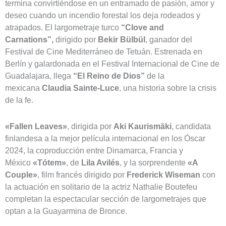
termina convirtiéndose en un entramado de pasión, amor y
deseo cuando un incendio forestal los deja rodeados y
atrapados.
El largometraje turco
“Clove and
Carnations”,
dirigido por
Bekir Bülbül
, ganador del
Festival de Cine Mediterráneo de Tetuán. Estrenada en
Berlín y galardonada en el Festival Internacional de Cine de
Guadalajara, llega
“El Reino de Dios”
de la
mexicana
Claudia Sainte-Luce
, una historia sobre la crisis
de la fe.
«Fallen Leaves»
, dirigida por
Aki Kaurismäki
, candidata
finlandesa a la mejor película internacional en los Óscar
2024, la coproducción entre Dinamarca, Francia y
México
«Tótem»
, de
Lila Avilés
, y la sorprendente
«A
Couple»
, film francés dirigido por
Frederick Wiseman
con
la actuación en solitario de la actriz Nathalie Boutefeu
completan la espectacular sección de largometrajes que
optan a la Guayarmina de Bronce.