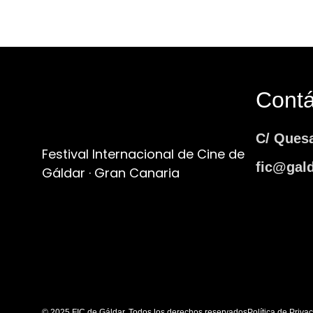
Cont
C/ Ques
Festival Internacional de Cine de
fic@gald
Gáldar · Gran Canaria
© 2025 FIC de Gáldar. Todos los derechos reservados
Política de Priva