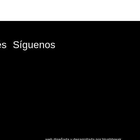
és
Síguenos
Facebook-
Instagram
Icon-
Youtub
f
x
web diseñada y desarrollada por
blushbreak