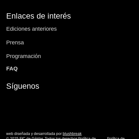
Enlaces de interés
Ediciones anteriores
Prensa
Programación
FAQ
Síguenos
Facebook-
Instagram
Icon-
You
f
x
web diseñada y desarrollada por
blushbreak
© 2025 FIC de Gáldar. Todos los derechos
Política de
Política de