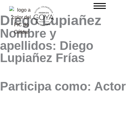
Ir
al
Diego Lupiañez
contenido
Nombre y
apellidos: Diego
Lupiañez Frías
Participa como: Actor