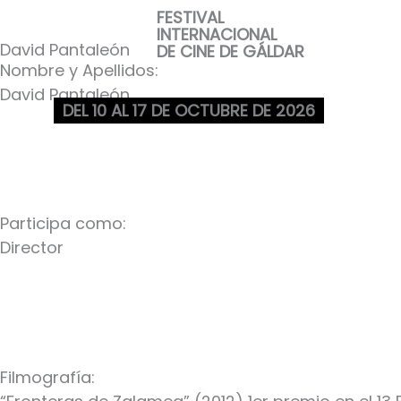
Ir
FESTIVAL
INTERNACIONAL
al
David Pantaleón
DE CINE DE GÁLDAR
contenido
Nombre y Apellidos:
David Pantaleón
DEL 10 AL 17 DE OCTUBRE DE 2026
Participa como:
Director
Filmografía: