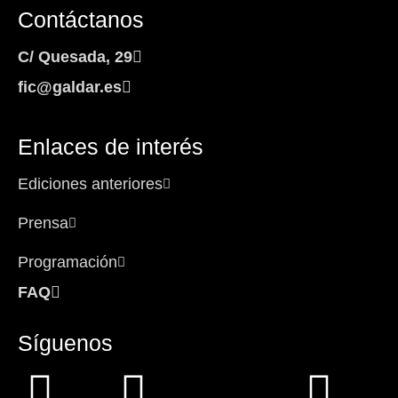
Contáctanos
C/ Quesada, 29
fic@galdar.es
Enlaces de interés
Ediciones anteriores
Prensa
Programación
FAQ
Síguenos
Facebook-
Instagram
Icon-
You