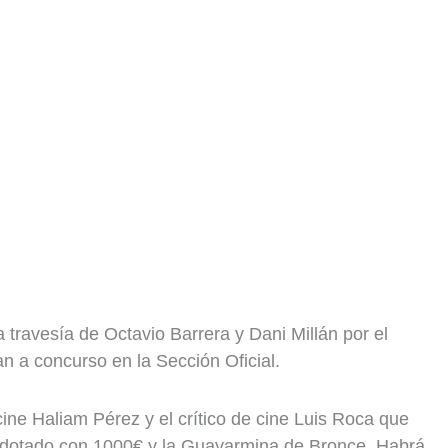
 travesía de Octavio Barrera y Dani Millán por el
n a concurso en la Sección Oficial.
 cine Haliam Pérez y el crítico de cine Luis Roca que
tá dotado con 1000€ y la Guayarmina de Bronce. Habrá