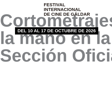
Ir
FESTIVAL
INTERNACIONAL
al
Cortometraje
DE CINE DE GÁLDAR
contenido
DEL 10 AL 17 DE OCTUBRE DE 2026
la mano en la
Sección Ofici