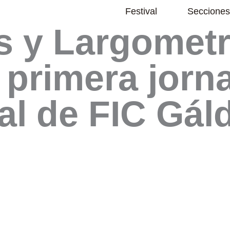
Abrir Festival
Festival
Secciones
s y Largometr
 primera jorn
al de FIC Gál