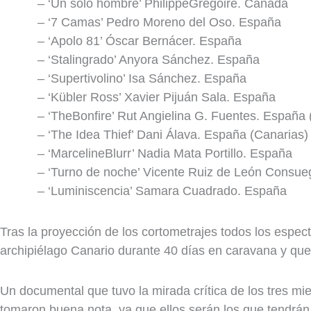
– ‘Un solo hombre’ PhilippeGregoire. Canadá
– ‘7 Camas’ Pedro Moreno del Oso. España
– ‘Apolo 81’ Óscar Bernácer. España
– ‘Stalingrado’ Anyora Sánchez. España
– ‘Supertivolino’ Isa Sánchez. España
– ‘Kübler Ross’ Xavier Pijuán Sala. España
– ‘TheBonfire’ Rut Angielina G. Fuentes. España 
– ‘The Idea Thief’ Dani Álava. España (Canarias)
– ‘MarcelineBlurr’ Nadia Mata Portillo. España
– ‘Turno de noche’ Vicente Ruiz de León Consue
– ‘Luminiscencia’ Samara Cuadrado. España
Tras la proyección de los cortometrajes todos los espect
archipiélago Canario durante 40 días en caravana y que 
Un documental que tuvo la mirada crítica de los tres mie
tomaron buena nota, ya que ellos serán los que tendrán