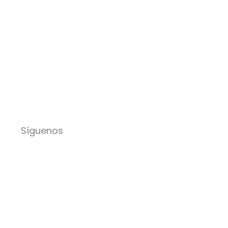
Síguenos
Facebook-
Instagram
Icon-
Youtube
f
x