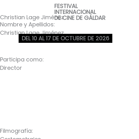
Ir
FESTIVAL
INTERNACIONAL
al
Christian Lage Jiménez
DE CINE DE GÁLDAR
contenido
Nombre y Apellidos:
Christian Lage Jiménez
DEL 10 AL 17 DE OCTUBRE DE 2026
Participa como:
Director
Filmografía: